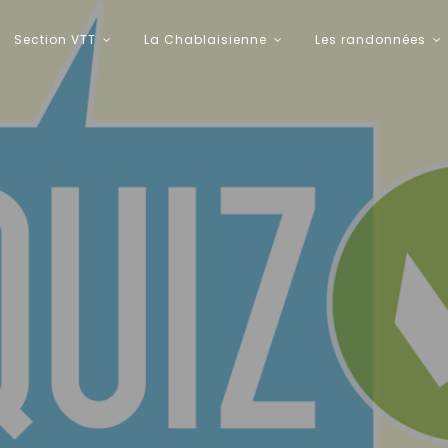
Section VTT
La Chablaisienne
Les randonnées