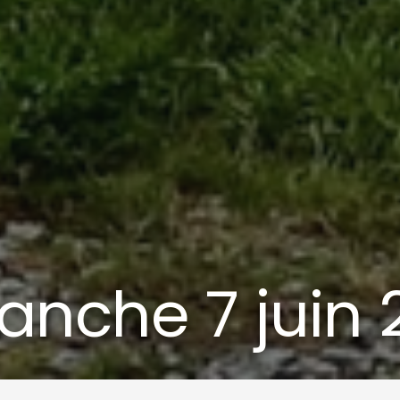
anche 7 juin 