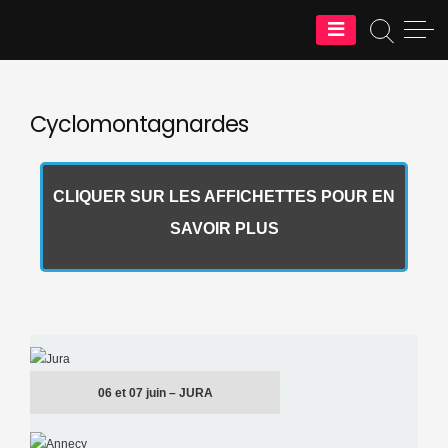
Skip
Cyclos Randonneurs Thononais
to
content
Cyclomontagnardes
CLIQUER SUR LES AFFICHETTES POUR EN
SAVOIR PLUS
06 et 07 juin – JURA