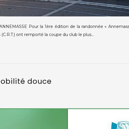
EMASSE Pour la 1ère édition de la randonnée « Annemasse –
C.R.T.) ont remporté la coupe du club le plus…
obilité douce
é