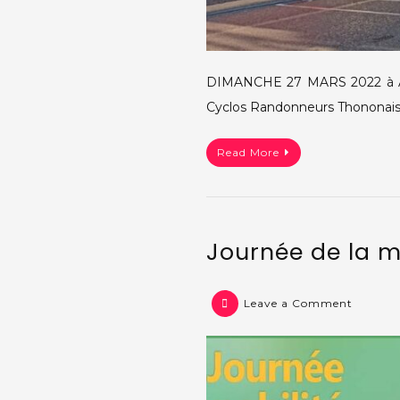
DIMANCHE 27 MARS 2022 à ANN
Cyclos Randonneurs Thononais (
Read More
Journée de la m
on
Leave a Comment
Journée
de
la
mobilit