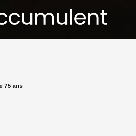
’accumulent
de 75 ans