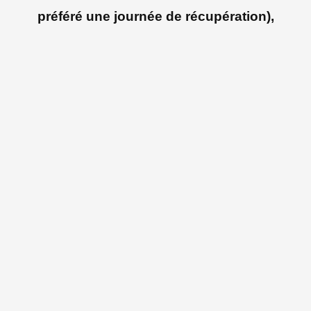
préféré une journée de récupération),
d’autres au contraire ont battu des
records de présence !
Le Groupe 1…Une vingtaine de cyclos
dans ce groupe dont 2 féminines.
Heureusement dans les dénivelés
positifs, la sélection se faisait
naturellement