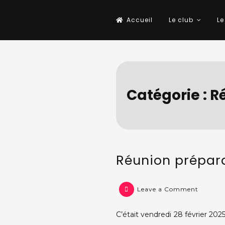
Skip
Accueil
Le club
Le
to
Cyclos Randonneurs Thononais
À vélo, tout est plus beau !
content
Catégorie :
R
Réunion prépara
on
Leave a Comment
Réunio
prépara
C’était vendredi 28 février 2025
saison