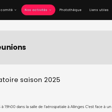
 comité
Nos activités
Photothèque
Liens utiles
éunions
toire saison 2025
n
toire
 à 19h00 dans la salle de l’aérospatiale à Allinges C’est face à u