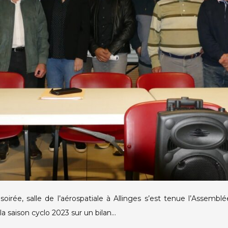
irée, salle de l’aérospatiale à Allinges s’est tenue l’Assemb
 la saison cyclo 2023 sur un bilan…