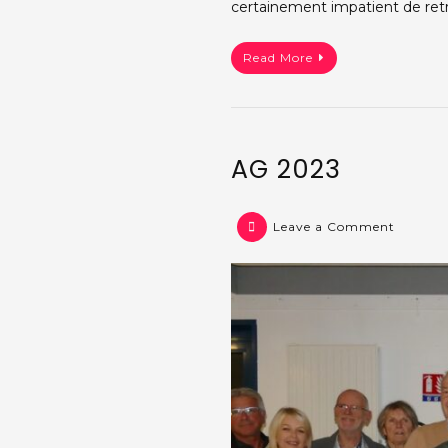
certainement impatient de ret
2025
Read More
AG 2023
on
Leave a Comment
AG
2023