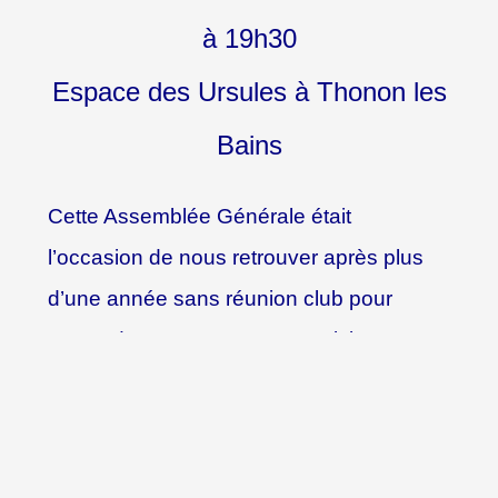
à 19h30
Espace des Ursules à Thonon les
Bains
Cette Assemblée Générale était
l’occasion de nous retrouver après plus
d’une année sans réunion club pour
cause de COVID-19. Des participants
nombreux, attentifs et respectueux des
mesures sanitaires en vigueur. Avec 117
votants (92 présents et 25 procurations),