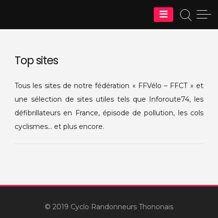
Skip
Cyclos Randonneurs Thononais
to
content
Top sites
Tous les sites de notre fédération « FFVélo – FFCT » et
une sélection de sites utiles tels que Inforoute74, les
défibrillateurs en France, épisode de pollution, les cols
cyclismes… et plus encore.
© 2019 Cyclo Randonneurs Thononais